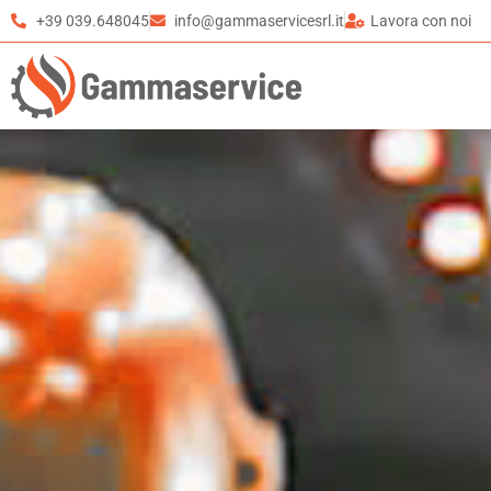
+39 039.648045
info@gammaservicesrl.it
Lavora con noi