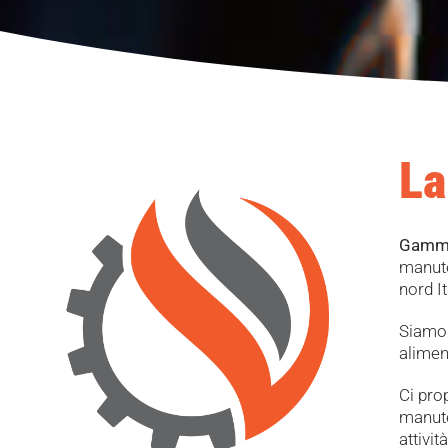
La
Gamma
manute
nord It
Siamo 
alimen
Ci pr
manute
attivi