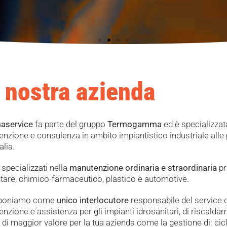
 nostra azienda
service
fa parte del gruppo
Termogamma
ed è specializzat
nzione e consulenza in ambito impiantistico industriale alle
alia.
specializzati nella
manutenzione ordinaria e straordinaria
pr
tare, chimico-farmaceutico, plastico e automotive.
oponiamo come
unico interlocutore
responsabile del service da
nzione e assistenza per gli impianti idrosanitari, di riscald
tà di maggior valore per la tua azienda come la gestione di: cic