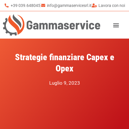
+39 039.648045
info@gammaservicesrl.it
Lavora con noi
Strategie finanziare Capex e
Opex
Luglio 9, 2023