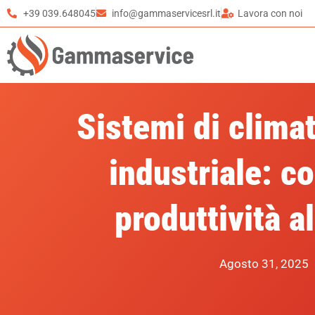
+39 039.648045
info@gammaservicesrl.it
Lavora con noi
Sistemi di clima
industriale: c
produttività a
Agosto 31, 2025