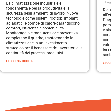
31 Ag
La climatizzazione industriale è
fondamentale per la produttività e la
Ridu
sicurezza degli ambienti di lavoro. Nuove
all’e
tecnologie come sistemi rooftop, impianti
Diag
adiabatici e pompe di calore garantiscono
pomp
comfort, efficienza e sostenibilità.
e sis
Monitoraggio e manutenzione preventiva
cons
completano il quadro, trasformando la
comfo
climatizzazione in un investimento
valo
strategico per il benessere dei lavoratori e la
ince
continuità dei processi produttivi.
sost
LEGGI L'ARTICOLO»
LEGGI