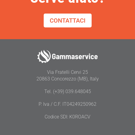
CONTATTACI
Via Fratelli Cervi 25
20863 Concorezzo (MB), Italy
Tel. (+39) 039.648045
P. Iva / C.F. IT04249250962
Codice SDI: K0ROACV