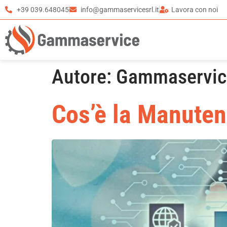
+39 039.648045
info@gammaservicesrl.it
Lavora con noi
Autore:
Gammaservice
Cos’è la Manuten