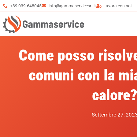
+39 039.648045
info@gammaservicesrl.it
Lavora con noi
Come posso risolv
comuni con la mi
calore
Settembre 27, 202