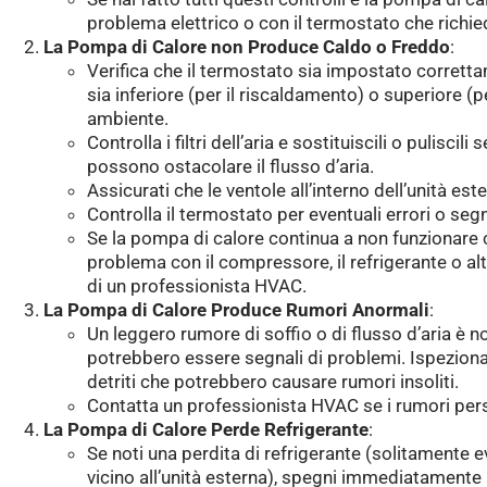
problema elettrico o con il termostato che richied
La Pompa di Calore non Produce Caldo o Freddo
:
Verifica che il termostato sia impostato corrett
sia inferiore (per il riscaldamento) o superiore (
ambiente.
Controlla i filtri dell’aria e sostituiscili o puliscili
possono ostacolare il flusso d’aria.
Assicurati che le ventole all’interno dell’unità es
Controlla il termostato per eventuali errori o segn
Se la pompa di calore continua a non funzionare
problema con il compressore, il refrigerante o alt
di un professionista HVAC.
La Pompa di Calore Produce Rumori Anormali
:
Un leggero rumore di soffio o di flusso d’aria è no
potrebbero essere segnali di problemi. Ispeziona 
detriti che potrebbero causare rumori insoliti.
Contatta un professionista HVAC se i rumori pers
La Pompa di Calore Perde Refrigerante
:
Se noti una perdita di refrigerante (solitamente e
vicino all’unità esterna), spegni immediatamente